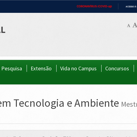
CORONAVÍRUS (COVID-19)
ACESSO À
ca
Ministério da Defesa
Ministério das Relações Exteriores
Minist
IR
PARA
Ministério da Cidadania
Ministério da Saúde
Minist
O
CONTEÚDO
Ministério do Desenvolvimento Regional
Controladoria-Geral da União
Minist
Direit
Advocacia-Geral da União
Banco Central do Brasil
Planal
Pesquisa
Extensão
Vida no Campus
Concursos
 em Tecnologia e Ambiente
Mestr