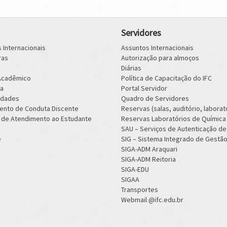
Servidores
 Internacionais
Assuntos Internacionais
ras
Autorização para almoços
Diárias
 Acadêmico
Política de Capacitação do IFC
a
Portal Servidor
idades
Quadro de Servidores
ento de Conduta Discente
Reservas (salas, auditório, laborat
 de Atendimento ao Estudante
Reservas Laboratórios de Química
SAU – Serviços de Autenticação de
e
SIG – Sistema Integrado de Gestã
SIGA-ADM Araquari
SIGA-ADM Reitoria
SIGA-EDU
SIGAA
Transportes
Webmail @ifc.edu.br