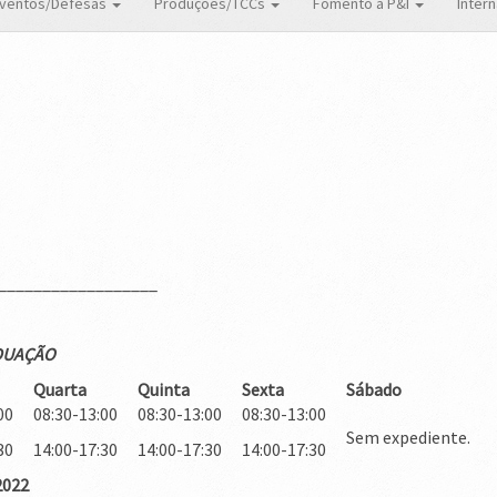
ventos/Defesas
Produções/TCCs
Fomento a P&I
Inter
__________________
ADUAÇÃO
Quarta
Quinta
Sexta
Sábado
00
08:30-13:00
08:30-13:00
08:30-13:00
Sem expediente.
30
14:00-17:30
14:00-17:30
14:00-17:30
2022