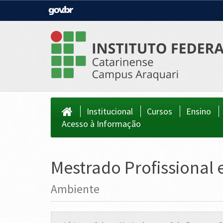
Casa Civil
Ministério da Justiça e Segurança Públi
Ministério da Agricultura, Pecuária e
Ministério da Educação
Abastecimento
Ministério do Meio Ambiente
Ministério do Turismo
Secretaria de Governo
Gabinete de Segurança Institucional
Institucional
Cursos
Ensino
Acesso à Informação
Mestrado Profissional
Ambiente