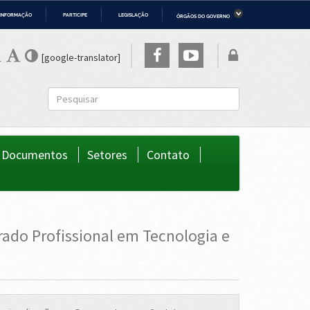
 INFORMAÇÃO
PARTICIPE
LEGISLAÇÃO
ÓRGÃOS DO GOVERNO
ério da Economia
Ministério da Infraestrutura
ério de Minas e Energia
Ministério da Ciência, Tecnologia,
[google-translator]
Inovações e Comunicações
ério da Mulher, da Família e dos
Secretaria-Geral
os Humanos
to
Documentos
Setores
Contato
ado Profissional em Tecnologia e