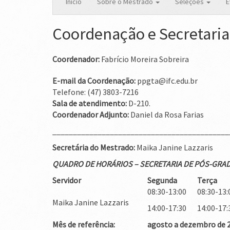
Início
Sobre o Mestrado
Seleções
E
Coordenação e Secretaria
Coordenador:
Fabrício Moreira Sobreira
E-mail da Coordenação:
ppgta@ifc.edu.br
Telefone: (47) 3803-7216
Sala de atendimento:
D-210.
Coordenador Adjunto:
Daniel da Rosa Farias
___________________________________________
Secretária do Mestrado:
Maika Janine Lazzaris
QUADRO DE HORÁRIOS – SECRETARIA DE PÓS-GR
Servidor
Segunda
Terça
08:30-13:00
08:30-13:
Maika Janine Lazzaris
14:00-17:30
14:00-17:
Mês de referência:
agosto a dezembro de 